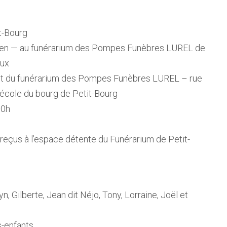
t-Bourg
h0 en — au funérarium des Pompes Funèbres LUREL de
eux
nt du funérarium des Pompes Funèbres LUREL – rue
’école du bourg de Petit-Bourg
10h
reçus à l’espace détente du Funérarium de Petit-
yn, Gilberte, Jean dit Néjo, Tony, Lorraine, Joël et
s-enfants