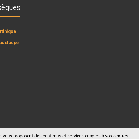
bsèques
tinique
adeloupe
 en vous proposant des contenus et services adaptés à vos centres