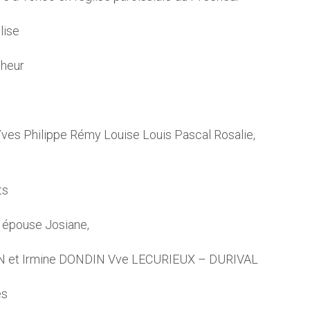
lise
cheur
Yves Philippe Rémy Louise Louis Pascal Rosalie,
ts
 épouse Josiane,
N et Irmine DONDIN Vve LECURIEUX – DURIVAL
es