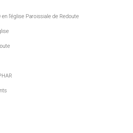
0 en l’église Paroissiale de Redoute
glise
doute
UPHAR
ants