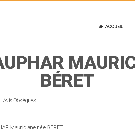
ACCUEIL
AUPHAR MAURIC
BÉRET
Avis Obsèques
AR Mauriciane née BÉRET