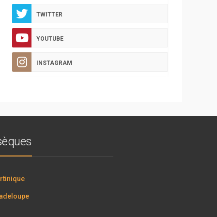
TWITTER
YOUTUBE
INSTAGRAM
bsèques
tinique
adeloupe