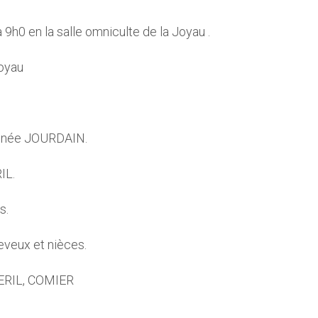
9h0 en la salle omniculte de la Joyau .
Joyau
R née JOURDAIN.
IL.
s.
eveux et nièces.
LERIL, COMIER