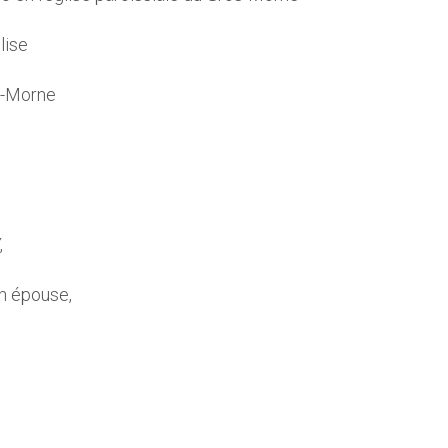
lise
os-Morne
,
on épouse,