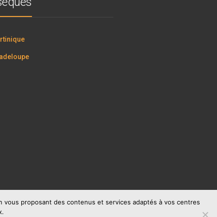
bsèques
tinique
adeloupe
 en vous proposant des contenus et services adaptés à vos centres
x.