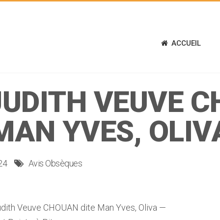
ACCUEIL
JUDITH VEUVE C
MAN YVES, OLIV
24
Avis Obsèques
ith Veuve CHOUAN dite Man Yves, Oliva —