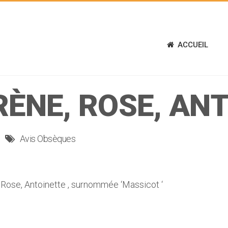
ACCUEIL
RÈNE, ROSE, AN
Avis Obsèques
ose, Antoinette , surnommée ‘Massicot ‘