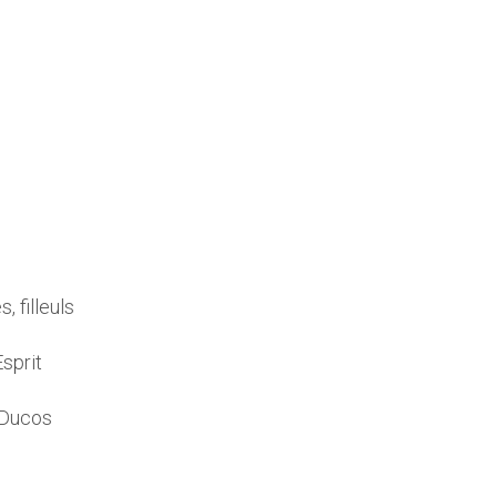
 filleuls
Esprit
e Ducos