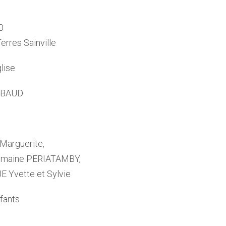
0
Terres Sainville
glise
RABAUD
 Marguerite,
 Romaine PERIATAMBY,
 Yvette et Sylvie
nfants